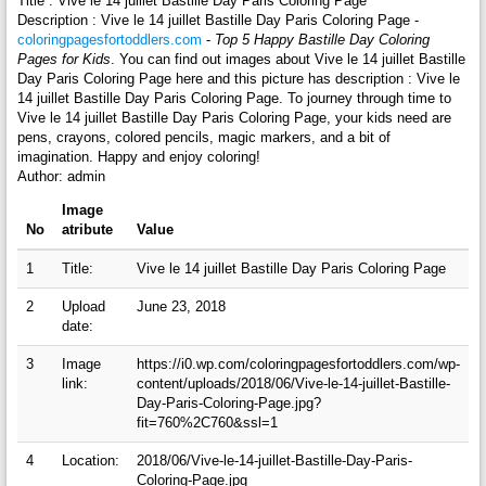
Title : Vive le 14 juillet Bastille Day Paris Coloring Page
Description : Vive le 14 juillet Bastille Day Paris Coloring Page -
coloringpagesfortoddlers.com
-
Top 5 Happy Bastille Day Coloring
Pages for Kids
. You can find out images about Vive le 14 juillet Bastille
Day Paris Coloring Page here and this picture has description : Vive le
14 juillet Bastille Day Paris Coloring Page. To journey through time to
Vive le 14 juillet Bastille Day Paris Coloring Page, your kids need are
pens, crayons, colored pencils, magic markers, and a bit of
imagination. Happy and enjoy coloring!
Author: admin
Image
No
atribute
Value
1
Title:
Vive le 14 juillet Bastille Day Paris Coloring Page
2
Upload
June 23, 2018
date:
3
Image
https://i0.wp.com/coloringpagesfortoddlers.com/wp-
link:
content/uploads/2018/06/Vive-le-14-juillet-Bastille-
Day-Paris-Coloring-Page.jpg?
fit=760%2C760&ssl=1
4
Location:
2018/06/Vive-le-14-juillet-Bastille-Day-Paris-
Coloring-Page.jpg