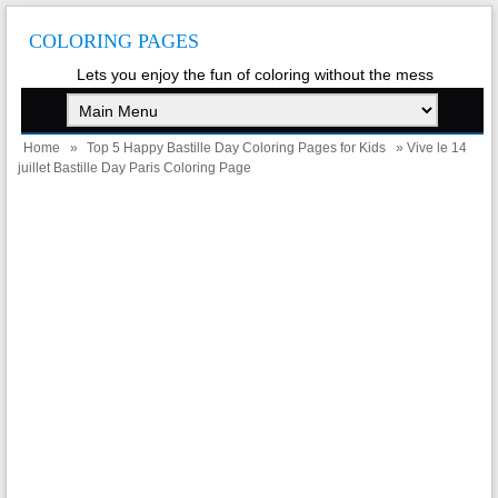
COLORING PAGES
Lets you enjoy the fun of coloring without the mess
Home
»
Top 5 Happy Bastille Day Coloring Pages for Kids
» Vive le 14
juillet Bastille Day Paris Coloring Page