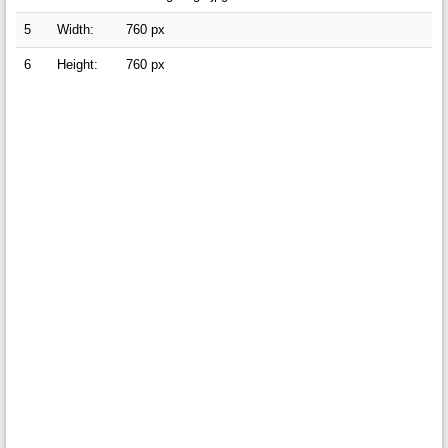
5
Width:
760 px
6
Height:
760 px